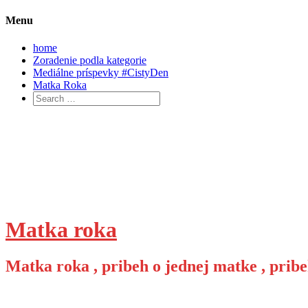
Menu
home
Zoradenie podla kategorie
Mediálne príspevky #CistyDen
Matka Roka
Search
for:
Skip
to
content
Matka roka
Matka roka , pribeh o jednej matke , pribe