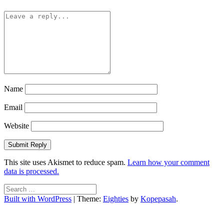
Name
Email
Website
This site uses Akismet to reduce spam.
Learn how your comment
data is processed.
Search
for:
Built with WordPress
|
Theme:
Eighties
by
Kopepasah
.