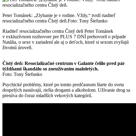
Peter Tománek: „Zlyhanie je v rodine. Vždy,“ tvrdí riaditeľ
resocializačného centra ČIstý deň.
Foto: Tony Štefunko
Riaditeľ resocializačného centra Čistý deň Peter Tománek
v exkluzívnom rozhovore pre PLUS 7 DNÍ prehovoril o prípade
Natália, o sexe v zariadení ale aj o deťoch, ktoré si sexom zvyšujú
životnú úroveň.
Čistý deň: Resocializačné centrum v Galante čelilo pred pár
týždňami škandálu so zneužívaním maloletých.
Foto: Tony Štefunko
Psychické problémy, ktoré po tomto predčasnom štarte do sveta
dospelých nastávajú, riešia drogami a alkoholom. Užívanie drog sa
presúva do čoraz mladších vekových kategórií.