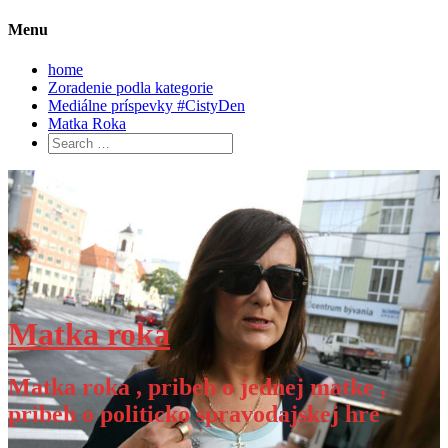
Menu
home
Zoradenie podla kategorie
Mediálne príspevky #CistyDen
Matka Roka
Search
for:
Skip
to
content
Matka roka
Matka roka , pribeh o jednej matke ,
pribeh o politicko spravodajskej hre