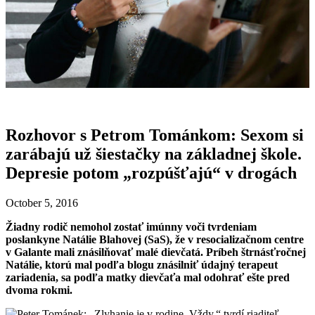
Rozhovor s Petrom Tománkom: Sexom si
zarábajú už šiestačky na základnej škole.
Depresie potom „rozpúšťajú“ v drogách
October 5, 2016
Žiadny rodič nemohol zostať imúnny voči tvrdeniam
poslankyne Natálie Blahovej (SaS), že v resocializačnom centre
v Galante mali znásilňovať malé dievčatá. Príbeh štrnásťročnej
Natálie, ktorú mal podľa blogu znásilniť údajný terapeut
zariadenia, sa podľa matky dievčaťa mal odohrať ešte pred
dvoma rokmi.