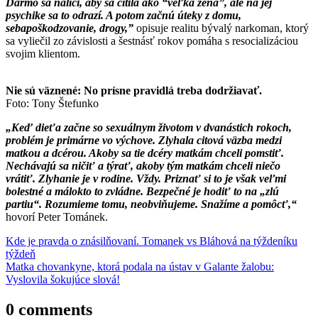
Darmo sa nalíči, aby sa cítila ako “veľká žena”, ale na jej
psychike sa to odrazí. A potom začnú úteky z domu,
sebapoškodzovanie, drogy,”
opisuje realitu bývalý narkoman, ktorý
sa vyliečil zo závislosti a šestnásť rokov pomáha s resocializáciou
svojim klientom.
Nie sú väznené: No prísne pravidlá treba dodržiavať.
Foto: Tony Štefunko
„Keď dieťa začne so sexuálnym životom v dvanástich rokoch,
problém je primárne vo výchove. Zlyhala citová väzba medzi
matkou a dcérou. Akoby sa tie dcéry matkám chceli pomstiť.
Nechávajú sa ničiť a týrať, akoby tým matkám chceli niečo
vrátiť. Zlyhanie je v rodine. Vždy. Priznať si to je však veľmi
bolestné a málokto to zvládne. Bezpečné je hodiť to na „zlú
partiu“. Rozumieme tomu, neobviňujeme. Snažíme a pomôcť,“
hovorí Peter Tománek.
Post
Kde je pravda o znásilňovaní. Tomanek vs Bláhová na týždeníku
týždeň
navigation
Matka chovankyne, ktorá podala na ústav v Galante žalobu:
Vyslovila šokujúce slová!
0 comments