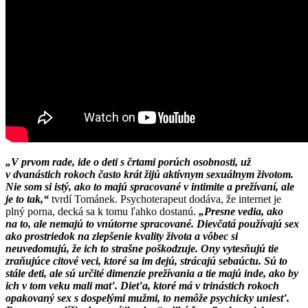
„V prvom rade, ide o deti s črtami porúch osobnosti, už
v dvanástich rokoch často krát žijú aktívnym sexuálnym životom.
Nie som si istý, ako to majú spracované v intimite a prežívaní, ale
je to tak,“
tvrdí Tománek. Psychoterapeut dodáva, že internet je
plný porna, decká sa k tomu ľahko dostanú.
„Presne vedia, ako
na to, ale nemajú to vnútorne spracované. Dievčatá používajú sex
ako prostriedok na zlepšenie kvality života a vôbec si
neuvedomujú, že ich to strašne poškodzuje. Ony vytesňujú tie
zraňujúce citové veci, ktoré sa im dejú, strácajú sebaúctu. Sú to
stále deti, ale sú určité dimenzie prežívania a tie majú inde, ako by
ich v tom veku mali mať. Dieťa, ktoré má v trinástich rokoch
opakovaný sex s dospelými mužmi, to nemôže psychicky uniesť.