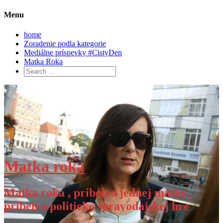
Menu
home
Zoradenie podla kategorie
Mediálne príspevky #CistyDen
Matka Roka
Search
for:
Skip
to
content
Matka roka
Matka roka , pribeh o jednej matke ,
pribeh o politicko spravodajskej hre