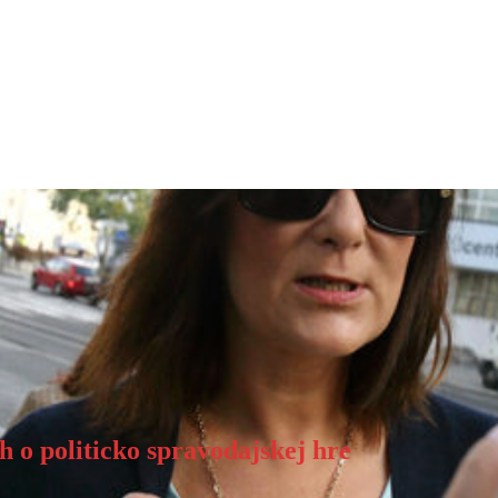
h o politicko spravodajskej hre