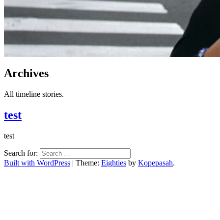
Archives
All timeline stories.
test
test
Search for:
Built with WordPress
|
Theme:
Eighties
by
Kopepasah
.