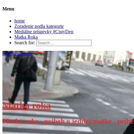
Menu
home
Zoradenie podla kategorie
Mediálne príspevky #CistyDen
Matka Roka
Search for:
Skip to content
Matka roka
Matka roka , pribeh o jednej matke , pribe