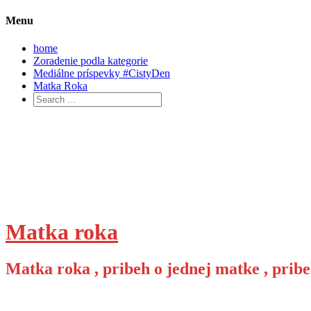
Menu
home
Zoradenie podla kategorie
Mediálne príspevky #CistyDen
Matka Roka
Search
for:
Skip
to
content
Matka roka
Matka roka , pribeh o jednej matke , pribe