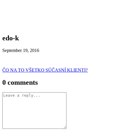
edo-k
September 19, 2016
Post
ČO NA TO VŠETKO SÚČASNÍ KLIENTI?
navigation
0 comments